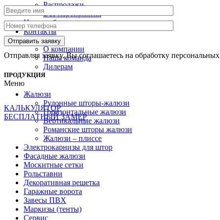
Распродажи
Все мероприятия
Наши работы
Контакты
О нас
О компании
Отправляя заявку, Вы соглашаетесь на обработку персональны
Наша команда
Дилерам
ПРОДУКЦИЯ
Меню
Жалюзи
Рулонные шторы-жалюзи
КАЛЬКУЛЯТОР
Горизонтальные жалюзи
БЕСПЛАТНЫЙ ЗАМЕР
Вертикальные жалюзи
Романские шторы жалюзи
Жалюзи – плиссе
Электрокарнизы для штор
Фасадные жалюзи
Москитные сетки
Рольставни
Декоративная решетка
Гаражные ворота
Завесы ПВХ
Маркизы (тенты)
Сервис