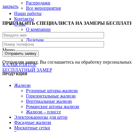
Распродажи
закрыть
Все мероприятия
Наши работы
Контакты
ПРИГЛАСИТЬ СПЕЦИАЛИСТА НА ЗАМЕРЫ БЕСПЛАТ
О нас
О компании
Наша команда
Дилерам
Меню
Отправляя заявку, Вы соглашаетесь на обработку персональны
КАЛЬКУЛЯТОР
БЕСПЛАТНЫЙ ЗАМЕР
ПРОДУКЦИЯ
Жалюзи
Рулонные шторы-жалюзи
Горизонтальные жалюзи
Вертикальные жалюзи
Романские шторы жалюзи
Жалюзи – плиссе
Электрокарнизы для штор
Фасадные жалюзи
Москитные сетки