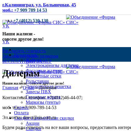
г.Калининград, ул. Больничная, 45
моб.:
+7 909 789 14 53
тел.:
+7 (4012) 530-130
VK
Наши жалюзи -
совсем другое дело!
VK
Рассчитать стоимость
Продукция
Заказать по своим размерам
Жалюзи
БЕСПЛАТНЫЙ ЗАМЕР
Электрокарнизы для штор
Дилерам
Фасадные жалюзи
Москитные сетки
Рольставни
Наши жалюзи - совсем другое дело!
Декоративная решетка
Главная
»
О нас
»
Дилерам
Завесы ПВХ
Гаражные ворота
Контактный телефон: +7(4012)46-44-07;
Маркизы (тенты)
моб. тел.: +7-909-789-14-53
Сервис
Оплата
Эл.почта: direct@sis.com.ru
Скидки и акции
Наши скидки
Акции
Будем рады ответить на все ваши вопросы, предоставить инт
Скидки