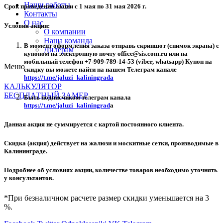
Наши работы
Срок проведения акции с 1 мая по 31 мая 2026 г.
Контакты
О нас
Условия акции:
О компании
Наша команда
В момент оформления заказа отправь скриншот (снимок экрана) с
Дилерам
купоном на электронную почту office@sis.com.ru или на
мобильный телефон +7-909-789-14-53 (viber, whatsapp)
Купон на
Меню
скидку вы можете найти на нашем Телеграм канале
https://t.me/jaluzi_kaliningrada
КАЛЬКУЛЯТОР
БЕСПЛАТНЫЙ ЗАМЕР
Быть подписчиком
телеграм канала
https://t.me/jaluzi_kaliningrad
a
Данная акция не суммируется с картой постоянного клиента.
Скидка (акция) действует на жалюзи и москитные сетки, производимые в
Калининграде.
Подробнее об условиях акции, количестве товаров необходимо уточнять
у консультантов.
*При безналичном расчете размер скидки уменьшается на 3
%.